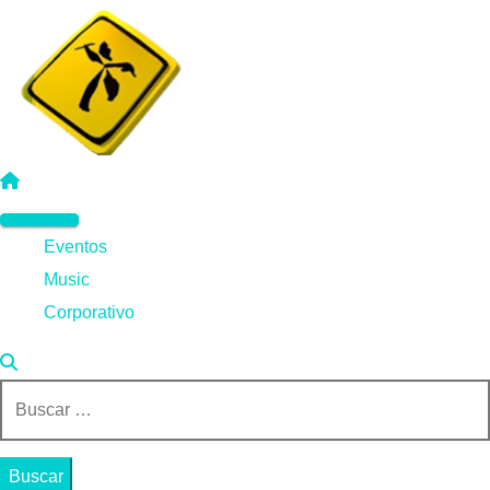
Saltar
al
contenido
Menú
Eventos
principal
Music
Corporativo
Buscar: