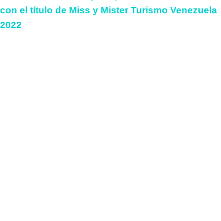
con el título de Miss y Mister Turismo Venezuela
2022
El Teatro Nacional de Caracas fue el escenario que le dio casa
al Miss y Míster Turismo Venezuela 2022, que...
Eventos