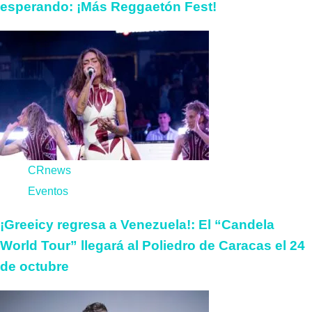
esperando: ¡Más Reggaetón Fest!
CRnews
Eventos
¡Greeicy regresa a Venezuela!: El “Candela
World Tour” llegará al Poliedro de Caracas el 24
de octubre