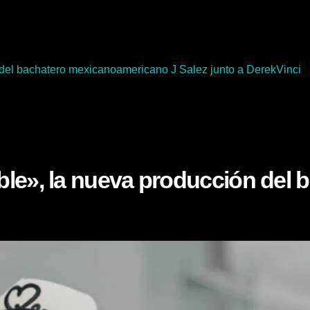
del bachatero mexicanoamericano J Salez junto a DerekVinci
ble», la nueva producción del