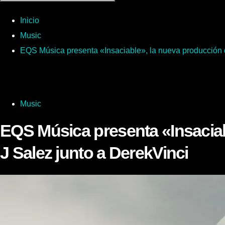
Inicio
Music
EQS Música presenta «Insaciable», la nueva producción 
Music
EQS Música presenta «Insacia
J Salez junto a DerekVinci