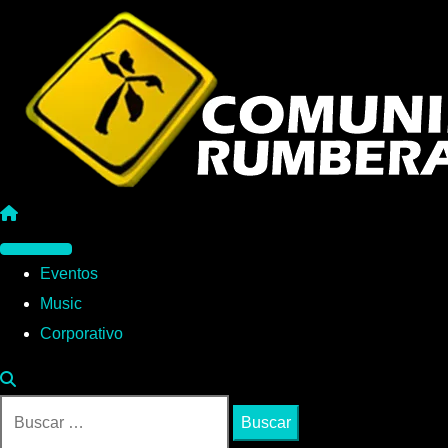
Saltar
al
contenido
Menú
Eventos
principal
Music
Corporativo
Buscar: