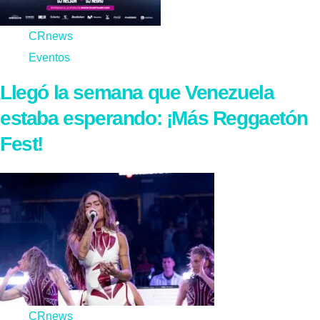
CRnews
Eventos
Llegó la semana que Venezuela
estaba esperando: ¡Más Reggaetón
Fest!
CRnews