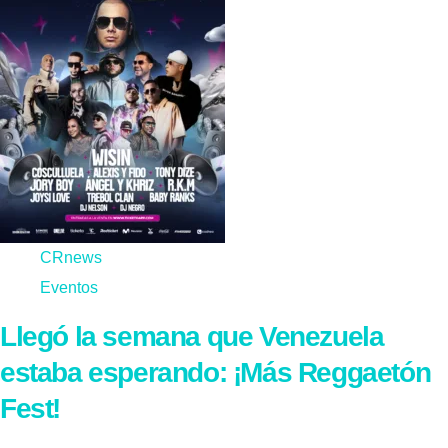
CRnews
Eventos
Llegó la semana que Venezuela
estaba esperando: ¡Más Reggaetón
Fest!