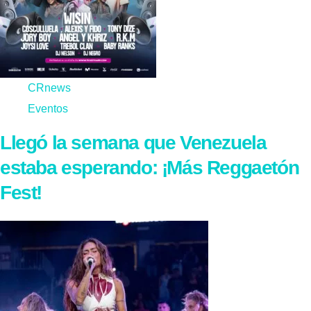
CRnews
Eventos
Llegó la semana que Venezuela
estaba esperando: ¡Más Reggaetón
Fest!