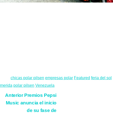
Tags:
chicas polar pilsen
empresas polar
Featured
feria del sol
merida
polar pilsen
Venezuela
Seguir
Anterior
Premios Pepsi
Music anuncia el inicio
leyendo
de su fase de