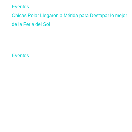
Eventos
Chicas Polar Llegaron a Mérida para Destapar lo mejor
de la Feria del Sol
Eventos
Chicas Polar Llegaron a
Mérida para Destapar lo mejor
de la Feria del Sol
Las Chicas Polar Alessandra Sánchez y Katheryne Bello
llegaron a Mérida para compartir con los consumidores en los