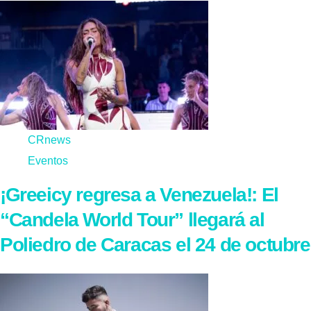
CRnews
Eventos
¡Greeicy regresa a Venezuela!: El
“Candela World Tour” llegará al
Poliedro de Caracas el 24 de octubre