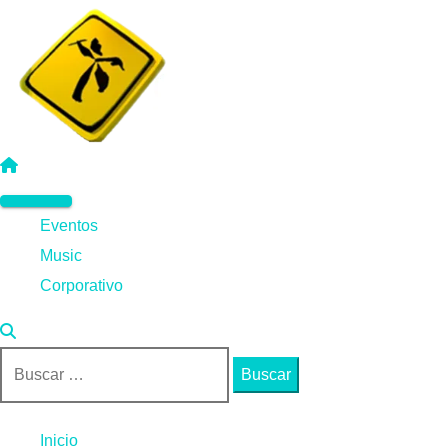
Saltar
al
contenido
Menú
Eventos
principal
Music
Corporativo
Buscar:
Inicio