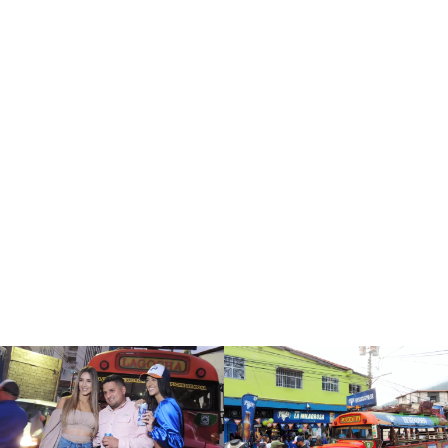
Venezuela, como esta feria en la que se vino a destapar lo
mejor de esta tierra”,
La Feria Internacional del Sol también fue un evento ideal para
que las embajadoras de la marca compartieran con
influenciadores y periodistas de la región, con quienes
brindaron con una Polarcita bien fría y generaron contenido
especial para las redes sociales.
Más detalles de las sorpresas de Polar Pilsen en la Feria del
Sol en @polarpilsen en Instagram y Polar Pilsen en Facebook
y YouTube.