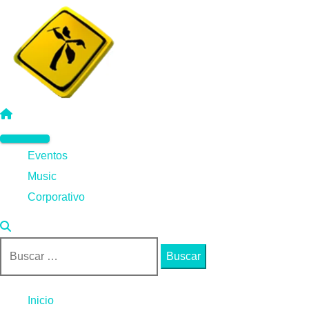
Saltar
al
contenido
Menú
Eventos
principal
Music
Corporativo
Buscar:
Inicio