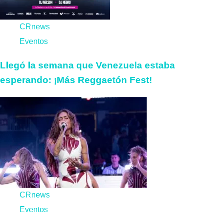
CRnews
Eventos
Llegó la semana que Venezuela estaba
esperando: ¡Más Reggaetón Fest!
CRnews
Eventos