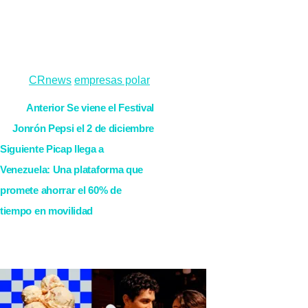
industria nacional dedicado a la economía circular y la
sostenibilidad.
Tags:
CRnews
empresas polar
Seguir
Anterior
Se viene el Festival
Jonrón Pepsi el 2 de diciembre
leyendo
Siguiente
Picap llega a
Venezuela: Una plataforma que
promete ahorrar el 60% de
tiempo en movilidad
Más historias